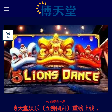
Skip
to
content
06
Th9
918博天堂电子
博天堂娱乐《五狮团拜》重磅上线，