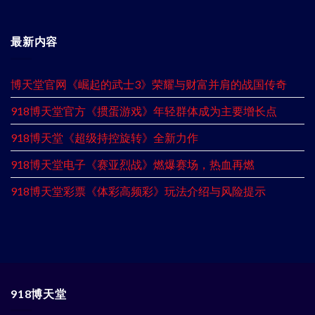
最新内容
博天堂官网《崛起的武士3》荣耀与财富并肩的战国传奇
918博天堂官方《掼蛋游戏》年轻群体成为主要增长点
918博天堂《超级持控旋转》全新力作
918博天堂电子《赛亚烈战》燃爆赛场，热血再燃
918博天堂彩票《体彩高频彩》玩法介绍与风险提示
918博天堂