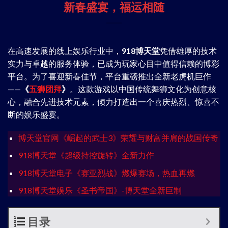
新春盛宴，福运相随
在高速发展的线上娱乐行业中，
918博天堂
凭借雄厚的技术
实力与卓越的服务体验，已成为玩家心目中值得信赖的博彩
平台。为了喜迎新春佳节，平台重磅推出全新老虎机巨作
——
《
五狮团拜
》
。这款游戏以中国传统舞狮文化为创意核
心，融合先进技术元素，倾力打造出一个喜庆热烈、惊喜不
断的娱乐盛宴。
博天堂官网《崛起的武士3》荣耀与财富并肩的战国传奇
918博天堂《超级持控旋转》全新力作
918博天堂电子《赛亚烈战》燃爆赛场，热血再燃
918博天堂娱乐《圣书帝国》-博天堂全新巨制
目录