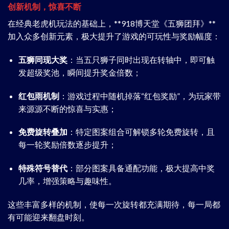
创新机制，惊喜不断
在经典老虎机玩法的基础上，**918博天堂《五狮团拜》**
加入众多创新元素，极大提升了游戏的可玩性与奖励幅度：
五狮同现大奖
：当五只狮子同时出现在转轴中，即可触
发超级奖池，瞬间提升奖金倍数；
红包雨机制
：游戏过程中随机掉落“红包奖励”，为玩家带
来源源不断的惊喜与实惠；
免费旋转叠加
：特定图案组合可解锁多轮免费旋转，且
每一轮奖励倍数逐步提升；
特殊符号替代
：部分图案具备通配功能，极大提高中奖
几率，增强策略与趣味性。
这些丰富多样的机制，使每一次旋转都充满期待，每一局都
有可能迎来翻盘时刻。